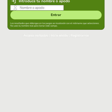
Introduce tu nombre o apodo
Entrar
Los resultados que obtengas en los juegos se mostrarán con el nickname que selecciones.
No uses tu nombre real para llenar este campo.
Acceso invitados
|
Inicia sesión
|
Registrarme
Inicia sesión
Mantener sesión iniciada en este navegador
Entrar
¿Has olvidado tu contraseña?
Usa tu cuenta habitual
Acceder con Google