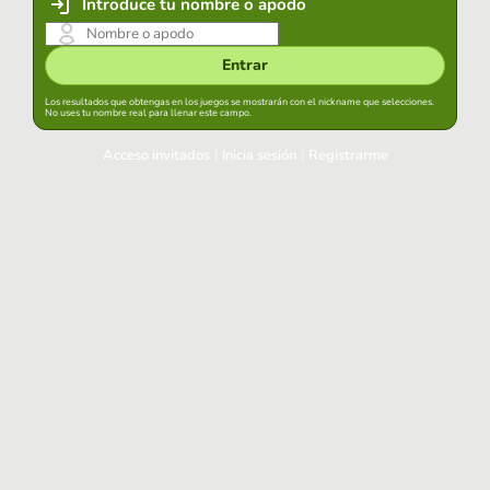
Introduce tu nombre o apodo
Entrar
Los resultados que obtengas en los juegos se mostrarán con el nickname que selecciones.
No uses tu nombre real para llenar este campo.
Acceso invitados
|
Inicia sesión
|
Registrarme
Inicia sesión
Mantener sesión iniciada en este navegador
Entrar
¿Has olvidado tu contraseña?
Usa tu cuenta habitual
Acceder con Google