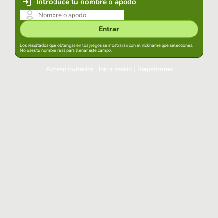
Introduce tu nombre o apodo
Entrar
Los resultados que obtengas en los juegos se mostrarán con el nickname que selecciones.
No uses tu nombre real para llenar este campo.
Acceso invitados
|
Inicia sesión
|
Registrarme
Inicia sesión
Mantener sesión iniciada en este navegador
Entrar
¿Has olvidado tu contraseña?
Usa tu cuenta habitual
Acceder con Google