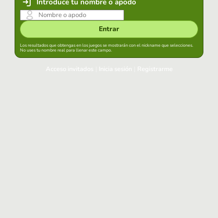
Introduce tu nombre o apodo
Entrar
Los resultados que obtengas en los juegos se mostrarán con el nickname que selecciones.
No uses tu nombre real para llenar este campo.
Acceso invitados
|
Inicia sesión
|
Registrarme
Inicia sesión
Mantener sesión iniciada en este navegador
Entrar
¿Has olvidado tu contraseña?
Usa tu cuenta habitual
Acceder con Google