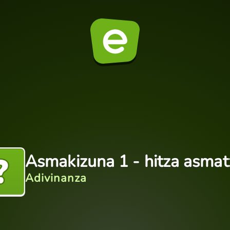
Asmakizuna 1 - hitza asma
Adivinanza