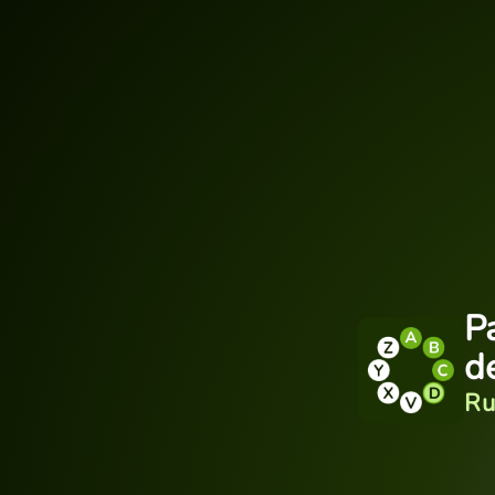
P
d
Ru